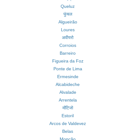
Queluz
फुंचल
Algueirão
Loures
अवीयरो
Corroios
Barreiro
Figueira da Foz
Ponte de Lima
Ermesinde
Alcabideche
Alvalade
Arrentela
मोंटिजो
Estoril
Arcos de Valdevez
Belas
Monção