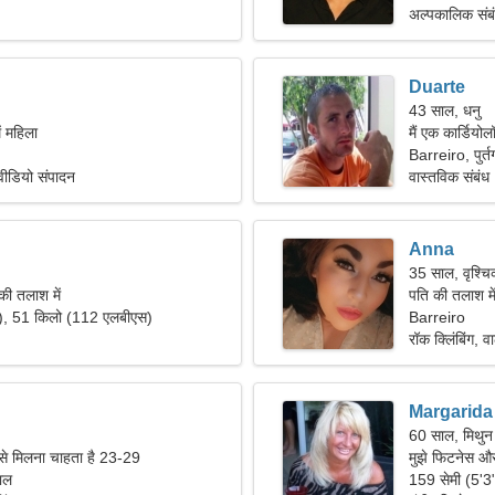
अल्पकालिक संब
Duarte
43 साल, धनु
ं महिला
मैं एक कार्डियो
जरूरत है।
Barreiro, पुर्त
वीडियो संपादन
वास्तविक संबंध
Anna
35 साल, वृश्च
की तलाश में
पति की तलाश म
"), 51 किलो (112 एलबीएस)
Barreiro
रॉक क्लिंबिंग, 
Margarida
60 साल, मिथुन
 से मिलना चाहता है 23-29
मुझे फिटनेस और
गाल
159 सेमी (5'3