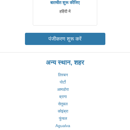
बातचीत शुरू कीजिए
हहिंदी में
पंजीकरण शुरू करें
अन्य स्थान, शहर
लिस्बन
पोर्टो
आमडोरा
ब्रागा
सेतूबल
कोइंब्रा
फुंचल
Agualva