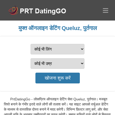
मुफ्त ऑनलाइन डेटिंग Queluz, पुर्तगाल
PrtDatingGo - लोकप्रिय ऑनलाइन डेटिंग सेवा Queluz, पुर्तगाल। मजबूत
रिश्ते बनाने के गंभीर इरादे वाले लोगों की तलाश करें। यह साइट आपको वर्चुअल डेटिंग
के माध्यम से वास्तविक दोस्त बनाने में मदद करेगी। विभिन्न फ़िल्टर लागू करें, और सेवा
आपकी रुचि के अनुसार उम्मीदवारों का चयन करेगी। समान रुचियों वाले लोगों से मित्रता