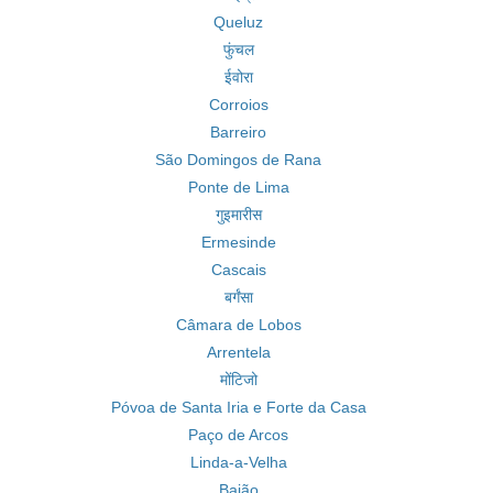
Queluz
फुंचल
ईवोरा
Corroios
Barreiro
São Domingos de Rana
Ponte de Lima
गुइमारीस
Ermesinde
Cascais
बर्गंसा
Câmara de Lobos
Arrentela
मोंटिजो
Póvoa de Santa Iria e Forte da Casa
Paço de Arcos
Linda-a-Velha
Baião