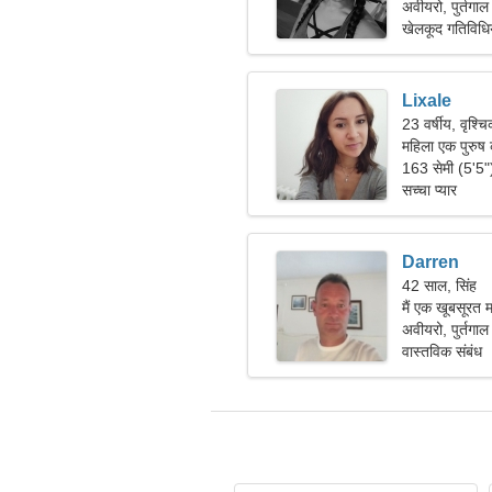
अवीयरो, पुर्तगाल
खेलकूद गतिविधियां
Lixale
23 वर्षीय, वृश्च
महिला एक पुरुष
163 सेमी (5'5
सच्चा प्यार
Darren
42 साल, सिंह
मैं एक खूबसूरत 
अवीयरो, पुर्तगाल
वास्तविक संबंध