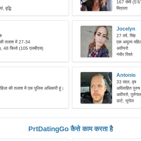
167 सेमी (5'6
, वृद्धि
मित्रता
Jocelyn
िक
27 वर्ष, सिंह
 की तलाश में 27-34
एक अमूल्य महिल
"), 48 किलो (105 एलबीएस)
अवीयरो
गंभीर रिश्ते
Antonio
33 साल, वृष
महिला की तलाश में एक पुलिस अधिकारी हूं।
अविवाहित पुरुष
अवीयरो, पुर्तगा
डार्ट, भूगोल
PrtDatingGo कैसे काम करता है