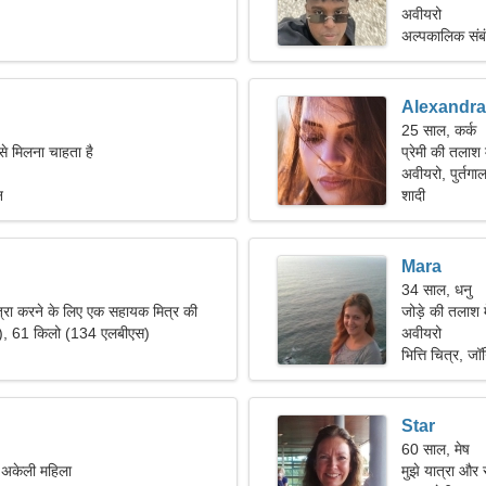
अवीयरो
अल्पकालिक संब
Alexandra
25 साल, कर्क
से मिलना चाहता है
प्रेमी की तलाश 
अवीयरो, पुर्तगा
न
शादी
Mara
34 साल, धनु
त्रा करने के लिए एक सहायक मित्र की
जोड़े की तलाश 
"), 61 किलो (134 एलबीएस)
अवीयरो
भित्ति चित्र, जॉग
Star
60 साल, मेष
ं अकेली महिला
मुझे यात्रा और र