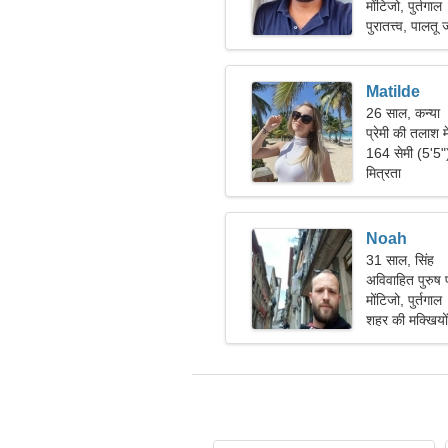
मोंटिजो, पुर्तगाल
पुरातत्त्व, पालतू
Matilde
26 साल, कन्या
प्रेमी की तलाश 
164 सेमी (5'5
मित्रता
Noah
31 साल, सिंह
अविवाहित पुरुष प
मोंटिजो, पुर्तगाल
शहर की मक्खियो