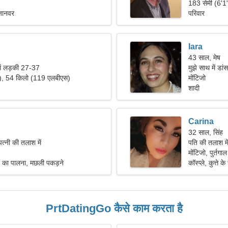
183 सेमी (6'1
 जानवर
परिवार
Iara
43 साल, मेष
में लड़की 27-37
मुझे साथ में ड
"), 54 किलो (119 एलबीएस)
है।
मोंटिजो
शादी
Carina
32 साल, सिंह
त्नी की तलाश में
पति की तलाश म
मोंटिजो, पुर्तगाल
ं का पालना, मछली पकड़ने
कॉस्प्ले, कुत्ते 
PrtDatingGo कैसे काम करता है