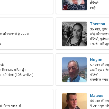
मोंटिजो
शादी
Theresa
35 साल, कुम्भ
का की तलाश में है 22-31
जोड़े की तलाश 
मोंटिजो, पुर्तगाल
ध
सफारी, अतिसूक्ष
Noyon
र्क
57 साल की उम्
एक मिलनसार महिला हूं।
आदमी एक वरिष्ठ
"), 49 किलो (108 एलबीएस)
मोंटिजो
वास्तविक संबंध
Mateus
44 साल की उम्
से मिलना चाहता है
मैं एक भावुक म