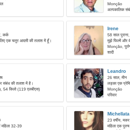
ाल
Monção
अल्पकालिक संब
Irene
, कर्क
58 साल पुराना,
े लिए एक चतुर आदमी की तलाश में हूँ।
मुझे फिल्में और 
Monção, पुर्त
शादी
Leandro
ेष
26 साल, मीन
र संबंध की तलाश में है।
लड़का एक प्रेम
"), 54 किलो (119 एलबीएस)
Monção
परिवार
Michellata
क
23 वर्षीय, मकर
ें महिला 32-39
महिला एक पुरुष