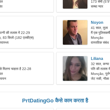
ाल
173 सेमी (5'9
ीत
सच्चा प्यार
Noyon
41 साल, तुला
पत्नी की तलाश में 22-29
मैं एक पुलिसकर्
"), 83 किलो (182 एलबीएस)
Monção
्वास्थ्य
वास्तविक संबंध
Liliana
32 साल, कन्या
 से मिलना चाहता है 22-28
पति की तलाश म
ाल
Monção, पुर्त
ध्ययन
जेट स्की, नौका 
PrtDatingGo कैसे काम करता है