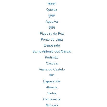
कोइंब्रा
Queluz
फुंचल
Agualva
ईवोरा
Figueira da Foz
Ponte de Lima
Ermesinde
Santo António dos Olivais
Portimão
Cascais
Viana do Castelo
बेजा
Esposende
Almada
Sintra
Carcavelos
Monção