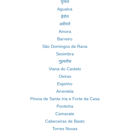
फुंचल
Agualva
ईवोरा
अवीयरो
Amora
Barreiro
São Domingos de Rana
Sesimbra
गुइमारीस
Viana do Castelo
Oeiras
Espinho
Arrentela
Póvoa de Santa Iria e Forte da Casa
Pontinha
Camarate
Cabeceiras de Basto
Torres Novas