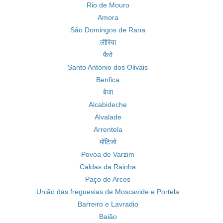
Rio de Mouro
Amora
São Domingos de Rana
लीरिया
फ़ैरो
Santo António dos Olivais
Benfica
बेजा
Alcabideche
Alvalade
Arrentela
मोंटिजो
Povoa de Varzim
Caldas da Rainha
Paço de Arcos
União das freguesias de Moscavide e Portela
Barreiro e Lavradio
Baião