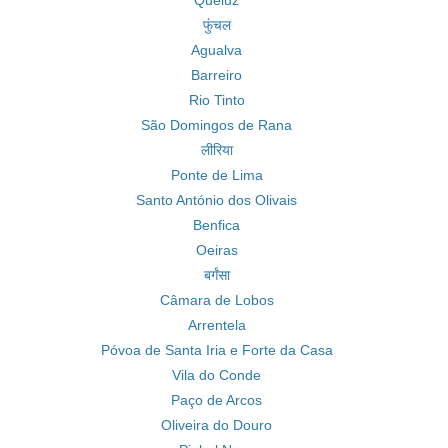
Queluz
फुंचल
Agualva
Barreiro
Rio Tinto
São Domingos de Rana
लीरिया
Ponte de Lima
Santo António dos Olivais
Benfica
Oeiras
बर्गंसा
Câmara de Lobos
Arrentela
Póvoa de Santa Iria e Forte da Casa
Vila do Conde
Paço de Arcos
Oliveira do Douro