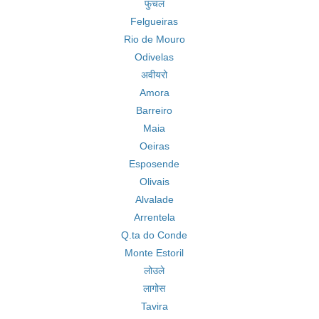
फुंचल
Felgueiras
Rio de Mouro
Odivelas
अवीयरो
Amora
Barreiro
Maia
Oeiras
Esposende
Olivais
Alvalade
Arrentela
Q.ta do Conde
Monte Estoril
लोउले
लागोस
Tavira