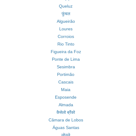
Queluz
फुंचल
Algueirão
Loures
Corroios
Rio Tinto
Figueira da Foz
Ponte de Lima
Sesimbra
Portimão
Cascais
Maia
Esposende
Almada
कैसेलो ब्रैंको
Câmara de Lobos
Águas Santas
लोउले