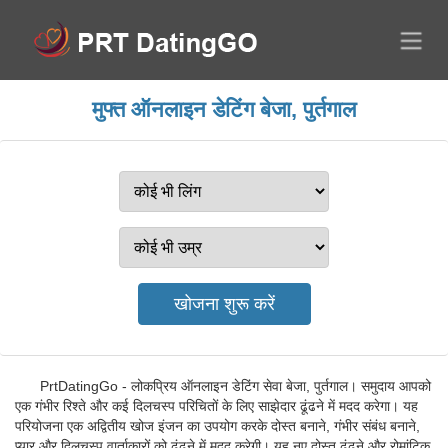
मुफ्त ऑनलाइन डेटिंग बेजा, पुर्तगाल
PrtDatingGo - लोकप्रिय ऑनलाइन डेटिंग सेवा बेजा, पुर्तगाल। समुदाय आपको
एक गंभीर रिश्ते और कई दिलचस्प परिचितों के लिए साझेदार ढूंढने में मदद करेगा। यह
परियोजना एक अद्वितीय खोज इंजन का उपयोग करके दोस्त बनाने, गंभीर संबंध बनाने,
प्यार और दिलचस्प वार्ताकारों को ढूंढने में मदद करेगी। यह नए दोस्त ढूंढने और रोमांटिक