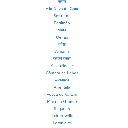
फुंचल
Vila Nova de Gaia
Sesimbra
Portimão
Maia
Oeiras
बर्गंसा
Almada
कैसेलो ब्रैंको
Alcabideche
Câmara de Lobos
Alvalade
Arrentela
Povoa de Varzim
Marinha Grande
Sequeira
Linda-a-Velha
Laranjeiro