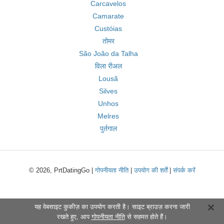
Carcavelos
Camarate
Custóias
तोमर
São João da Talha
विला रीअल
Lousã
Silves
Unhos
Melres
पुर्तगाल
© 2026, PrtDatingGo |
गोपनीयता नीति
|
उपयोग की शर्तें
|
संपर्क करें
यह वेबसाइट कुकीज़ का उपयोग करती है। साइट ब्राउज़ करना जारी
रखते हुए, आप
गोपनीयता नीति
से सहमत होते हैं।