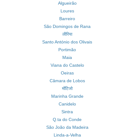
Algueirão
Loures
Barreiro
São Domingos de Rana
लीरिया
Santo António dos Olivais
Portimão
Maia
Viana do Castelo
Oeiras
Câmara de Lobos
मोंटिजो
Marinha Grande
Canidelo
Sintra
Q.ta do Conde
São João da Madeira
Linda-a-Velha